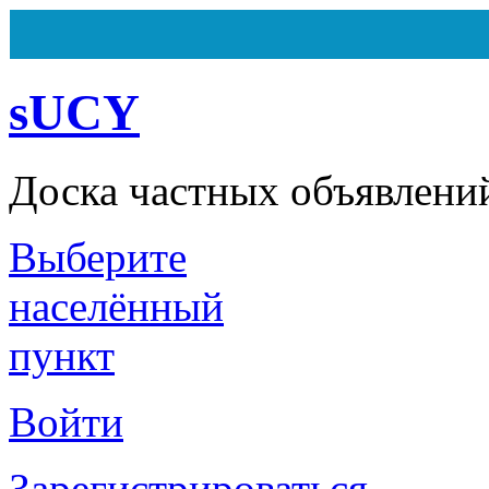
sUCY
Доска частных объявлени
Выберите
Всего
162
объявления
Из них
7
объявлений на ста
Сегодня ничего не было доб
населённый
пункт
Войти
Зарегистрироваться