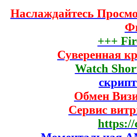
Наслаждайтесь Просм
Ф
+++ Fir
Суверенная к
Watch Short
скрипт
Обмен Виз
Сервис вит
https:/