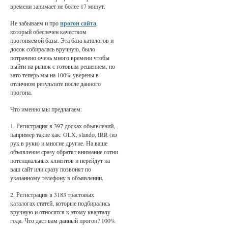
времени занимает не более 17 минут.
Не забываем и про
прогон сайта
,
который обеспечен качеством
прогоняемой базы. Эта база каталогов и
досок собиралась вручную, было
потрачено очень много времени чтобы
выйти на рынок с готовым решением, но
зато теперь мы на 100% уверены в
отличном результате после данного
прогона.
Что именно мы предлагаем:
1. Регистрация в 397 досках объявлений,
например такие как: OLX, slando, IRR (из
рук в руки) и многие другие. На ваше
объявление сразу обратят внимание сотни
потенциальных клиентов и перейдут на
ваш сайт или сразу позвонят по
указанному телефону в объявлении.
2. Регистрация в 3183 трастовых
каталогах статей, которые подбирались
вручную и относятся к этому кварталу
года. Что даст вам данный прогон? 100%