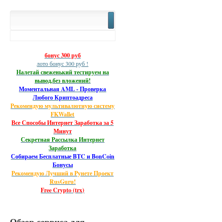
бонус 300 руб
лото бонус 300 руб !
Налетай свеженький тестируем на
вывод,без вложений!
Моментальная AML - Проверка
Любого Криптоадреса
Рекомендую мультивалютную систему
FKWallet
Все Способы Интернет Заработка за 5
Минут
Секретная Рассылка Интернет
Заработка
Собираем Бесплатные BTC и BonCoin
Бонусы
Рекомендую Лучший в Рунете Проект
RusGuru!
Free Crypto (trx)
Обзор сервиса для