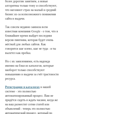
более дорогим занятием, а новые
алгоритмы только тому и способствуют,
что нагоняют страх на малый и средний
бизнес из-за всевозможного понижения
сайта в выдачи.
Так совсем недавно заявила всем
известная компания Google - о том, что в
ближайшее время выйдет последняя
версия пингвина, которая будет очень
жёсткой для любых сайтов. Как
говорится шаг влево, шаг не туда - и ты
вылетел как пробка.
Но с их заявлениями, есть надежда
именно на бэки из каталогов, которые
наоборот только способствуют
повышению в выдачи за счёт трастовости
ресурса.
Регистрация в каталогах
в нашей
системе - это полностью
автоматизированный процесс. Вам не
придётся сидеть и ждать часами, когда же
на ваш разместят сотни статей или
объявлений - теперь это полностью
автоматический процесс, который по