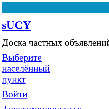
sUCY
Доска частных объявлени
Выберите
Всего
162
объявления
Из них
7
объявлений на ста
Сегодня ничего не было доб
населённый
пункт
Войти
Зарегистрироваться