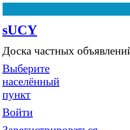
sUCY
Доска частных объявлени
Выберите
Всего
162
объявления
Из них
7
объявлений на ста
Сегодня ничего не было доб
населённый
пункт
Войти
Зарегистрироваться