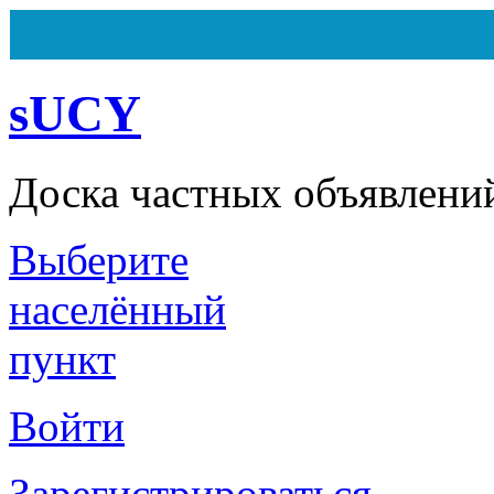
sUCY
Доска частных объявлени
Выберите
Всего
162
объявления
Из них
7
объявлений на ста
Сегодня ничего не было доб
населённый
пункт
Войти
Зарегистрироваться