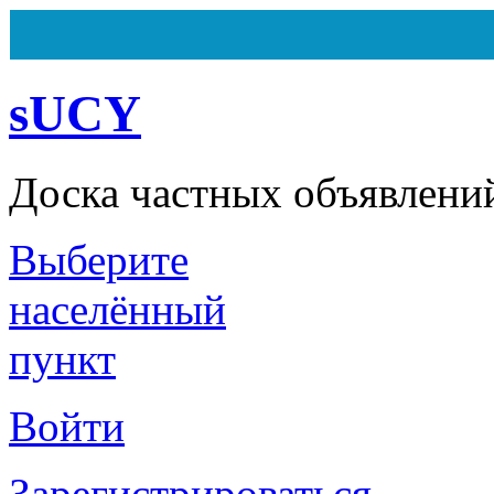
sUCY
Доска частных объявлени
Выберите
Всего
162
объявления
Из них
7
объявлений на ста
Сегодня ничего не было доб
населённый
пункт
Войти
Зарегистрироваться