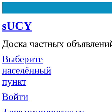
sUCY
Доска частных объявлени
Выберите
Всего
162
объявления
Из них
7
объявлений на ста
Сегодня ничего не было доб
населённый
пункт
Войти
Зарегистрироваться