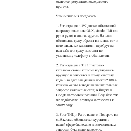
отличном результате после данного
прогона.
Что именно мы предлагаем:
1. Регистрация в 397 досках объявлений,
например такие как: OLX, slando, IRR (из
рук в руки) и многие другие. На ваше
объявление сразу обратят внимание сотни
потенциальных клиентов и перейдут на
ваш сайт или сразу позвонят по
указанному телефону в объявлении.
2. Регистрация в 3183 трастовых
каталогах статей, которые подбирались
вручную и относятся к этому кварталу
года. Что даст вам данный прогон? 100%
конечно же это выведение ваших главных
запросов (ключевых слов) в Яндекс и
Google на топовые позиции. Ведь база так
же подбиралась вручную и относится к
этому году.
3. Рост ТИЦ и Ранга вашего. Поверьте вы
с лёгкостью обгоните конкурентов в
вашей сфере бизнеса по низкочастотным
запросам буквально за неделю.