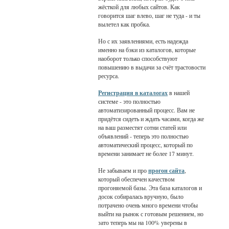
жёсткой для любых сайтов. Как
говорится шаг влево, шаг не туда - и ты
вылетел как пробка.
Но с их заявлениями, есть надежда
именно на бэки из каталогов, которые
наоборот только способствуют
повышению в выдачи за счёт трастовости
ресурса.
Регистрация в каталогах
в нашей
системе - это полностью
автоматизированный процесс. Вам не
придётся сидеть и ждать часами, когда же
на ваш разместят сотни статей или
объявлений - теперь это полностью
автоматический процесс, который по
времени занимает не более 17 минут.
Не забываем и про
прогон сайта
,
который обеспечен качеством
прогоняемой базы. Эта база каталогов и
досок собиралась вручную, было
потрачено очень много времени чтобы
выйти на рынок с готовым решением, но
зато теперь мы на 100% уверены в