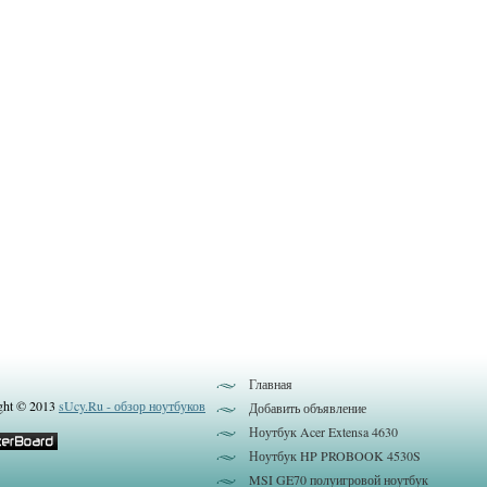
Главная
ght © 2013
sUcy.Ru - обзор ноутбуков
Добавить объявление
Ноутбук Acer Extensa 4630
Ноутбук HP PROBOOK 4530S
MSI GE70 полуигровой ноутбук