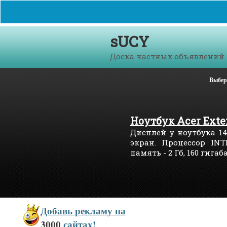
sUCY
Доска частных объявлений
Выбер
Ноутбук Acer Exte
Дисплей у ноутбука 1
экран. Процессор INT
память - 2 Гб, 160 гига
Добавь
рекламу на
3000
сайтах!