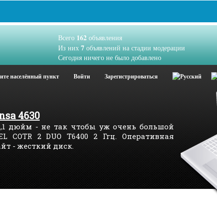
162
Всего
объявления
7
Из них
объявлений на стадии модерации
Сегодня ничего не было добавлено
ите населённый пункт
Войти
Зарегистрироваться
nsa 4630
4,1 дюйм - не так чтобы уж очень большой
EL COTR 2 DUO T6400 2 Ггц. Оперативная
байт - жесткий диск.