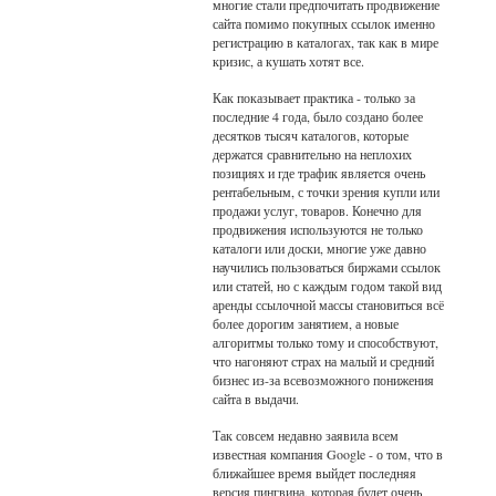
многие стали предпочитать продвижение
сайта помимо покупных ссылок именно
регистрацию в каталогах, так как в мире
кризис, а кушать хотят все.
Как показывает практика - только за
последние 4 года, было создано более
десятков тысяч каталогов, которые
держатся сравнительно на неплохих
позициях и где трафик является очень
рентабельным, с точки зрения купли или
продажи услуг, товаров. Конечно для
продвижения используются не только
каталоги или доски, многие уже давно
научились пользоваться биржами ссылок
или статей, но с каждым годом такой вид
аренды ссылочной массы становиться всё
более дорогим занятием, а новые
алгоритмы только тому и способствуют,
что нагоняют страх на малый и средний
бизнес из-за всевозможного понижения
сайта в выдачи.
Так совсем недавно заявила всем
известная компания Google - о том, что в
ближайшее время выйдет последняя
версия пингвина, которая будет очень