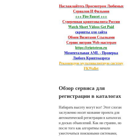
Наслаждайтесь Просмотром Любимых
Сериалов И Фильмов
+++ Fire Faucet +++
Суверенная криптовалюта России
Watch Short Videos Get Paid
скрипты для сайта
Обмен Визитами Ссылками
Сервис витрин Web-мастерам
https://criptotron.ru
Моментальная AML - Проверка
Любого Криптоадреса
Рекомендую мультивалютную систему
FKWallet
Обзор сервиса для
регистрации в каталогах
Набирать высоту могут все! Этот слоган
заслуженно носит название проекта для
автоматической регистрации в каталогах
и досках объявлений. Как ни странно, но
после того как алгоритмы начали
ужесточаться поисковыми системами,